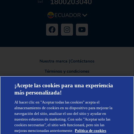
1800203040
ECUADOR
Nuestra marca
|
Contáctanos
Términos y condiciones
Política de privacidad
¡Acepte las cookies para una experiencia
más personalizada!
Al hacer clic en "Aceptar todas las cookies" acepta el
TENA®, una marca de Essity - una compañía global líder en higiene y
almacenamiento de cookies en su dispositivo para mejorar la
salud. Cada día, mil millones de personas, en todo el mundo, utilizan
navegación del sitio, analizar el uso del sitio y ayudar en
nuestros productos, servicios y soluciones. Nuestro propósito es romper
barreras por el bienestar en beneficio de consumidores, pacientes,
nuestros esfuerzos de marketing. Con solo "Aceptar solo las
cuidadores, clientes y la sociedad en general. Vendemos en
cookies necesarias", el sitio web funcionará, pero sin las
aproximadamente 150 países bajo las principales marcas globales TENA y
mejoras mencionadas anteriormente.
Política de cookies
Tork, así como otras marcas como Actimove, Cutimed, JOBST, Knix,