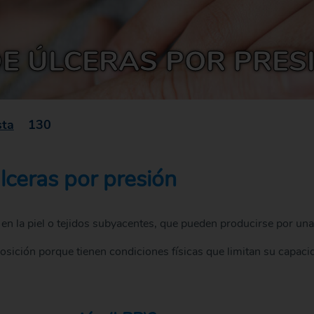
DE ÚLCERAS POR PRES
sta
130
lceras por presión
 en la piel o tejidos subyacentes, que pueden producirse por u
ición porque tienen condiciones físicas que limitan su capaci