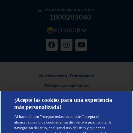
LÍNEA NACIONAL DE ATENCIÓN
1800203040
ECUADOR
Nuestra marca
|
Contáctanos
Términos y condiciones
Política de privacidad
¡Acepte las cookies para una experiencia
más personalizada!
Al hacer clic en "Aceptar todas las cookies" acepta el
TENA®, una marca de Essity - una compañía global líder en higiene y
almacenamiento de cookies en su dispositivo para mejorar la
salud. Cada día, mil millones de personas, en todo el mundo, utilizan
navegación del sitio, analizar el uso del sitio y ayudar en
nuestros productos, servicios y soluciones. Nuestro propósito es romper
barreras por el bienestar en beneficio de consumidores, pacientes,