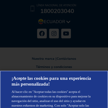
LÍNEA NACIONAL DE ATENCIÓN
1800203040
ECUADOR
Nuestra marca
|
Contáctanos
Términos y condiciones
Política de privacidad
¡Acepte las cookies para una experiencia
más personalizada!
Al hacer clic en "Aceptar todas las cookies" acepta el
TENA®, una marca de Essity - una compañía global líder en higiene y
almacenamiento de cookies en su dispositivo para mejorar la
salud. Cada día, mil millones de personas, en todo el mundo, utilizan
navegación del sitio, analizar el uso del sitio y ayudar en
nuestros productos, servicios y soluciones. Nuestro propósito es romper
barreras por el bienestar en beneficio de consumidores, pacientes,
nuestros esfuerzos de marketing. Con solo "Aceptar solo las